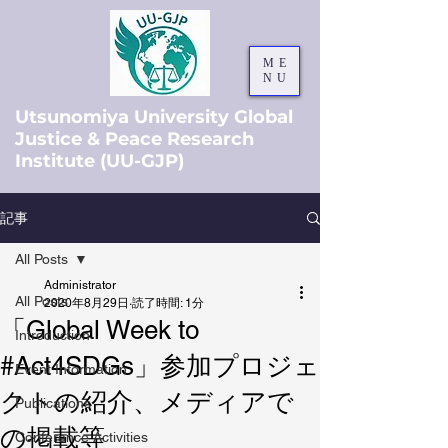
ME
NU
Utsunomiya University Global
Justice & Peace Research
Institute (UU-GJP)
記事
All Posts
Administrator
All Posts
2020年8月29日
読了時間: 1分
「Global Week to
Introduction
#Act4SDGs」参加プロジェ
Event Information
クトの紹介、メディアで
Publications
の掲載等
Conference Activities