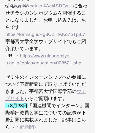
「
Global Week to #Act4SDGs
」に合わ
Student Life
せチラシのシンポジウムを開催するこ
とになりました。お申し込み先はこち
らです：
https://forms.gle/Pg8CZTfAKo7bTpjL7
宇都宮大学全学ウェブサイトでもご紹
介頂いています。
URL：
https://www.utsunomiya-
u.ac.jp/topics/education/008521.php
ゼミ生のインターンシップへの参加に
ついて下野新聞にて取り上げていただ
きました。宇都宮大学国際学部の
ウェ
ブサイト
からご覧頂けます。
（8月28日
「国連機関でインターン」国
際学部教員と学生についての記事が下
野新聞に掲載されました。記事はこち
ら→
下野新聞
）