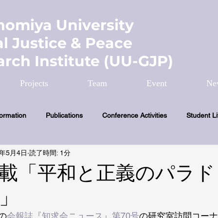
nomiya University
l Justice & Peace
rch Institute (UU-GJP)
Projects
Team
Event
Ne
formation
Publications
Conference Activities
Student Li
9年5月4日
読了時間: 1分
載「平和と正義のパラド
」
の
会報誌『知求会ニュース』第70号
の研究室訪問コーナ