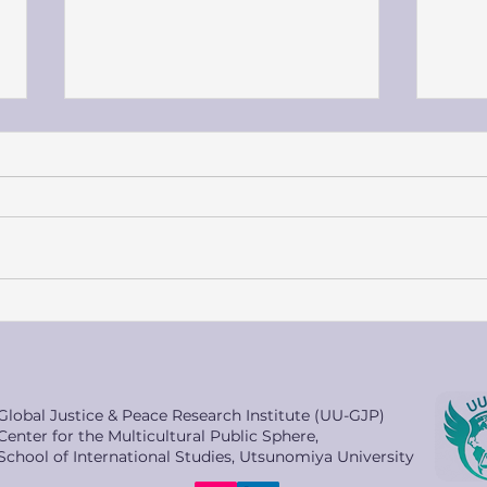
Newly published「日本の国際
New
協力 中東・アフリカ編：貧困
成に
と紛争にどう向き合うか」
キャ
「スーダン、バシール前大統
関の
Global Justice & Peace Research Institute (UU-GJP)
領の国際刑事裁判所引き渡し
大氏
Center for the Multicultural Public Sphere,
に合意」
(特
School of International Studies, Utsunomiya University
際学