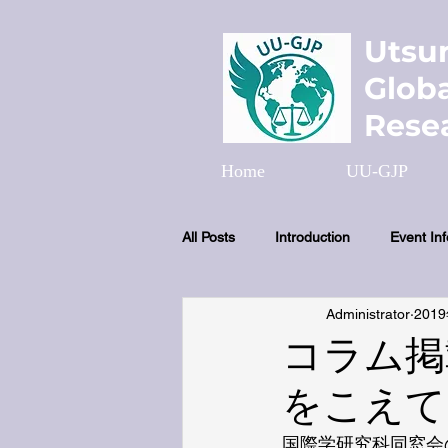
Utsu
Globa
Resea
Home
UU-GJP
All Posts
Introduction
Event In
Administrator
201
コラム掲
をこえて
国際学研究科同窓会