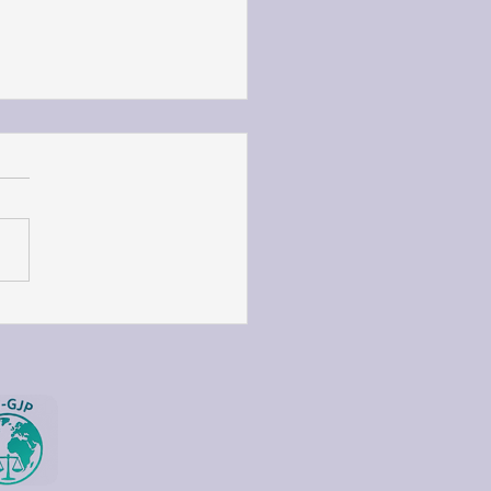
ly published「SDGsの達
向けた国際機関の活動と
リア形成の視点 : 国際機
職員(境悠一郎氏、田邉宙
)と宇大生による座談会
集 ウィズコロナ時代の国
部の挑戦」他