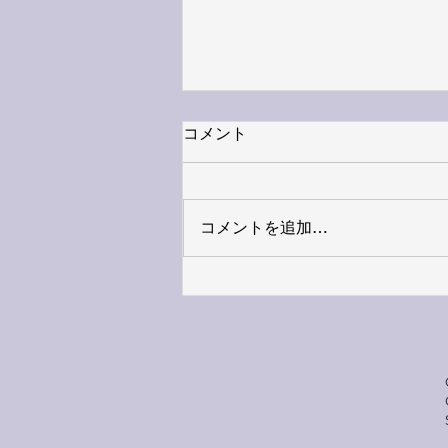
コメント
コメントを追加…
第16回社会倫理研究奨励賞の
受賞と記念講演会のお知らせ