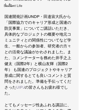
した。
Student Life
国連開発計画UNDP・田邉宙大氏から
「国際協力でのキャリア形成と国連の
防災事業」についてご講話いただき、
具体的なプロジェクトの概要や地元コ
ミュニティとの関係性についてなど学
生、一般からの参加者、研究者の方々
との活発な議論がかわされました。ま
た、コメンテーターを務めた井手之上
健太（国際2年）と横山友輝（国際2
年） も国連のプロジェクトやキャリア
形成に関するとても良いコメントと質
問をされました。準備を手伝ってくだ
さった
UIPJ
の皆さんもお疲れ様でし
た。
とてもメッセージ性あふれる講話に、