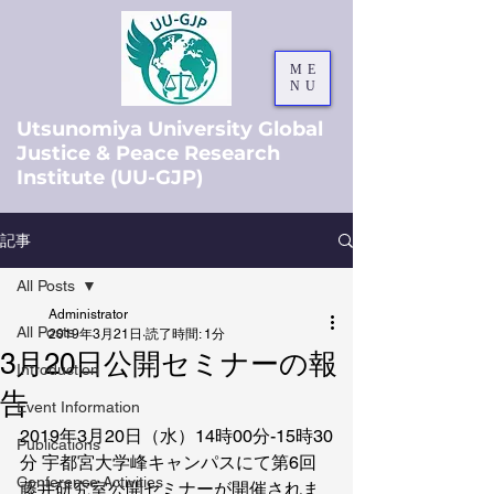
ME
NU
Utsunomiya University Global
Justice & Peace Research
Institute (UU-GJP)
記事
All Posts
Administrator
All Posts
2019年3月21日
読了時間: 1分
3月20日公開セミナーの報
Introduction
告
Event Information
2019年3月20日（水）14時00分-15時30
Publications
分 宇都宮大学峰キャンパスにて第6回
Conference Activities
藤井研究室公開セミナーが開催されま