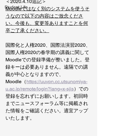
＜2020.4.10追記＞
Student Life
Moodleではなく別のシステムを使うそ
うなので以下の内容はご放念くださ
い。今後も、変更等ありますことを何
卒ご了承ください。
国際化と人権2020、国際法演習2020、
国際人権2020の春学期の講義に関して
Moodleでの登録準備が整いました。登
録キーは必要ありません。遠隔での講
義が中心となりますので、
Moodle（
https://uuvpn.cc.utsunomiya-
u.ac.jp/remote/login?lang=x-sjis
）での
登録を忘れずにお願いします。初回時
までニュースフォーラム等に掲載され
た情報をご確認ください。適宜アップ
いたします。