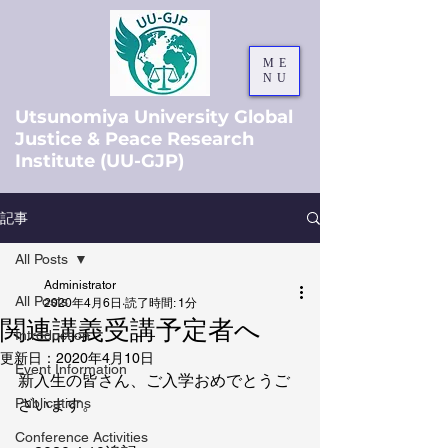
ME
NU
Utsunomiya University Global
Justice & Peace Research
Institute (UU-GJP)
記事
All Posts
Administrator
All Posts
2020年4月6日
読了時間: 1分
関連講義受講予定者へ
Introduction
更新日：
2020年4月10日
Event Information
新入生の皆さん、ご入学おめでとうご
Publications
ざいます。
Conference Activities