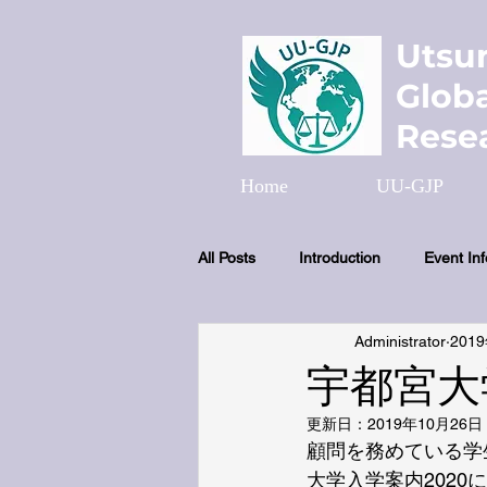
Utsu
Globa
Resea
Home
UU-GJP
All Posts
Introduction
Event In
Administrator
201
宇都宮大
更新日：
2019年10月26日
顧問を務めている学
大学入学案内2020