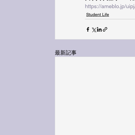
https://ameblo.jp/ui
Student Life
最新記事