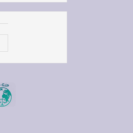
OURNEY OF GROWTH
 DISCOVERY IN THE
HERLANDS