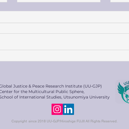
Second place at the
A J
International Humanitarian
AND
Law Role-Playing Competition
NET
Japan Round
Global Justice & Peace Research Institute (UU-GJP)
Center for the Multicultural Public Sphere,
School of International Studies, Utsunomiya University
Copyright since 2018 UU-GJP/Hiroshige FUJII All Rights Reserved.