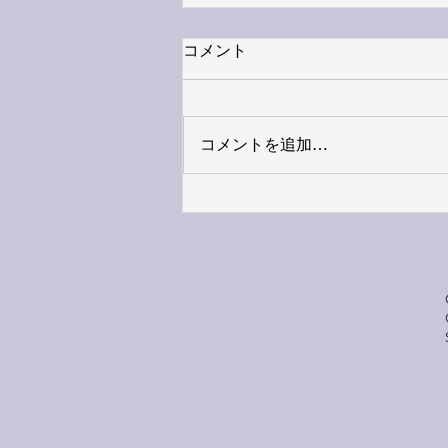
コメント
コメントを追加…
【📢 Public Seminar
Announcement – International
Cooperation and Child
Protection