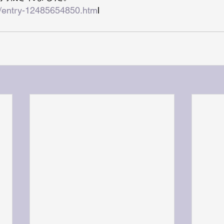
pj/entry-12485654850.htm
l