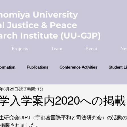
nomiya University
l Justice & Peace
rch Institute (UU-GJP)
Projects
Team
Event
Ne
formation
Publications
Conference Activities
Student Li
9年6月25日
読了時間: 1分
学入学案内2020への掲載
生研究会UIPJ（宇都宮国際平和と司法研究会）の活動
に掲載されました。 